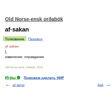
Old Norse-ensk orðabók
af·sakan
Толкование
Перевод
af·sakan
f.
извинение, оправдание
Old Norse-ensk orðabók
.
2013
.
Игры ⚽
Поможем сделать НИР
af·langr
Agli