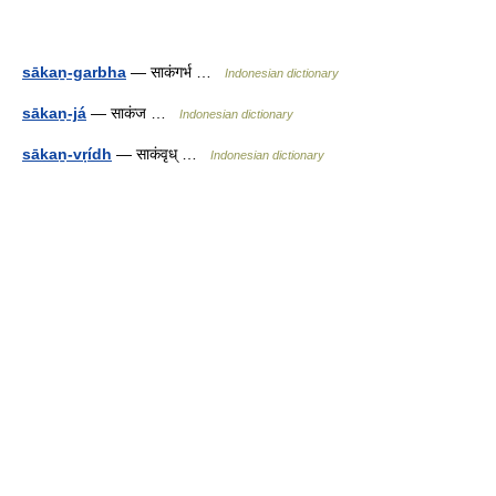
sākaṉ-garbha
— साकंगर्भ …
Indonesian dictionary
sākaṉ-já
— साकंज …
Indonesian dictionary
sākaṉ-vṛídh
— साकंवृध् …
Indonesian dictionary