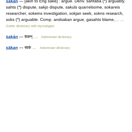
sakan
— [akin to Eng sake] : argue. Deriv. sahtaba (*) arguably,
sahts (*) dispute, sakjo dispute, sakuls quarrelsome, sokareis
researcher, sokeins investigation, sokjan seek, sokns research,
soks (*) arguable. Comp. andsakan argue, gasahts blame,… …
Gothic dictionary with etymologies
ṡakán
— शकन् …
Indonesian dictionary
sākaṉ
— साकं …
Indonesian dictionary