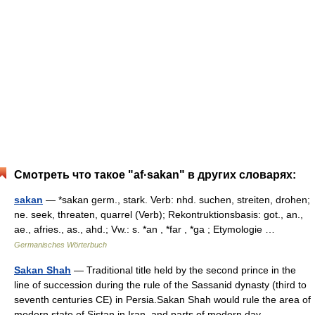
Смотреть что такое "af·sakan" в других словарях:
sakan
— *sakan germ., stark. Verb: nhd. suchen, streiten, drohen;
ne. seek, threaten, quarrel (Verb); Rekontruktionsbasis: got., an.,
ae., afries., as., ahd.; Vw.: s. *an , *far , *ga ; Etymologie …
Germanisches Wörterbuch
Sakan Shah
— Traditional title held by the second prince in the
line of succession during the rule of the Sassanid dynasty (third to
seventh centuries CE) in Persia.Sakan Shah would rule the area of
modern state of Sistan in Iran, and parts of modern day… …