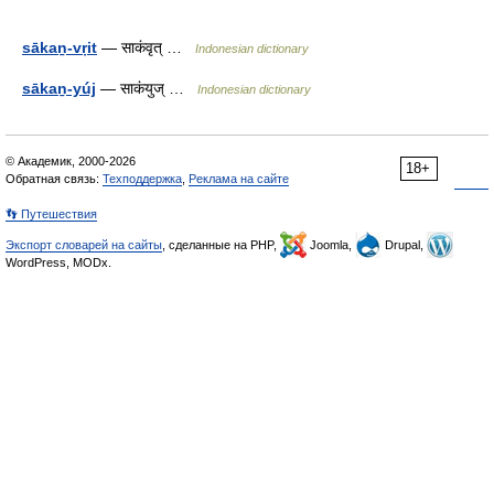
sākaṉ-vṛit
— साकंवृत् …
Indonesian dictionary
sākaṉ-yúj
— साकंयुज् …
Indonesian dictionary
© Академик, 2000-2026
18+
Обратная связь:
Техподдержка
,
Реклама на сайте
👣 Путешествия
Экспорт словарей на сайты
, сделанные на PHP,
Joomla,
Drupal,
WordPress, MODx.